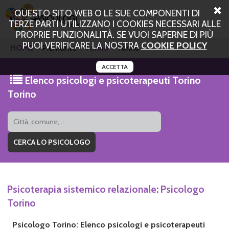
QUESTO SITO WEB O LE SUE COMPONENTI DI
TERZE PARTI UTILIZZANO I COOKIES NECESSARI ALLE
PROPRIE FUNZIONALITÀ. SE VUOI SAPERNE DI PIÙ
PUOI VERIFICARE LA NOSTRA
COOKIE POLICY
HOME
Piemonte
Torino
Torino
ACCETTA
Elenco psicologi e psicoterapeuti Torino
Torino
Psicoterapia sistemico relazionale: Psicologo
Torino
Psicologo Torino: Elenco psicologi e psicoterapeuti