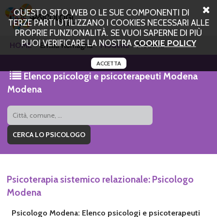
QUESTO SITO WEB O LE SUE COMPONENTI DI
TERZE PARTI UTILIZZANO I COOKIES NECESSARI ALLE
PROPRIE FUNZIONALITÀ. SE VUOI SAPERNE DI PIÙ
PUOI VERIFICARE LA NOSTRA
COOKIE POLICY
HOME
Emilia Romagna
Modena
Modena
ACCETTA
Elenco psicologi e psicoterapeuti Modena
Modena
Psicoterapia sistemico relazionale: Psicologo
Modena
Psicologo Modena: Elenco psicologi e psicoterapeuti