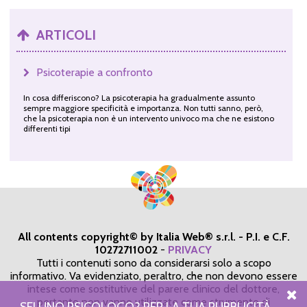
ARTICOLI
Psicoterapie a confronto
In cosa differiscono? La psicoterapia ha gradualmente assunto
sempre maggiore specificità e importanza. Non tutti sanno, però,
che la psicoterapia non è un intervento univoco ma che ne esistono
differenti tipi
All contents copyright© by Italia Web® s.r.l. - P.I. e C.F.
10272711002
-
PRIVACY
Tutti i contenuti sono da considerarsi solo a scopo
informativo. Va evidenziato, peraltro, che non devono essere
intese come sostitutive del parere clinico del dottore,
pertanto non vanno utilizzate come strumento di
SEI UNO PSICOLOGO? PER LA TUA PUBBLICITÀ