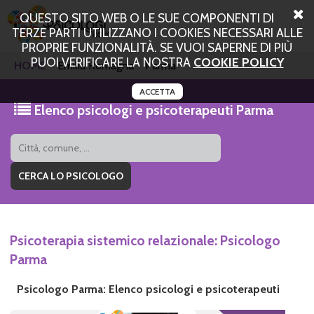
QUESTO SITO WEB O LE SUE COMPONENTI DI
TERZE PARTI UTILIZZANO I COOKIES NECESSARI ALLE
PROPRIE FUNZIONALITÀ. SE VUOI SAPERNE DI PIÙ
PUOI VERIFICARE LA NOSTRA
COOKIE POLICY
HOME
Emilia Romagna
Parma
ACCETTA
Elenco psicologi e psicoterapeuti Parma
Psicoterapia sistemico relazionale: Psicologo
Parma
Psicologo Parma: Elenco psicologi e psicoterapeuti