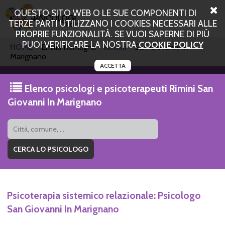
QUESTO SITO WEB O LE SUE COMPONENTI DI
TERZE PARTI UTILIZZANO I COOKIES NECESSARI ALLE
PROPRIE FUNZIONALITÀ. SE VUOI SAPERNE DI PIÙ
PUOI VERIFICARE LA NOSTRA
COOKIE POLICY
HOME
Emilia Romagna
Rimini
San Giovanni In
Marignano
ACCETTA
Elenco psicologi e psicoterapeuti Rimini San
Giovanni In Marignano
Psicoterapia sistemico relazionale: Psicologo
San Giovanni In Marignano