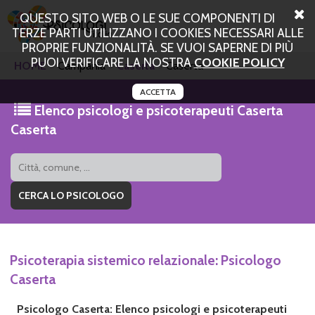
QUESTO SITO WEB O LE SUE COMPONENTI DI
TERZE PARTI UTILIZZANO I COOKIES NECESSARI ALLE
PROPRIE FUNZIONALITÀ. SE VUOI SAPERNE DI PIÙ
PUOI VERIFICARE LA NOSTRA
COOKIE POLICY
HOME
Campania
Caserta
Caserta
ACCETTA
Elenco psicologi e psicoterapeuti Caserta
Caserta
Psicoterapia sistemico relazionale: Psicologo
Caserta
Psicologo Caserta: Elenco psicologi e psicoterapeuti