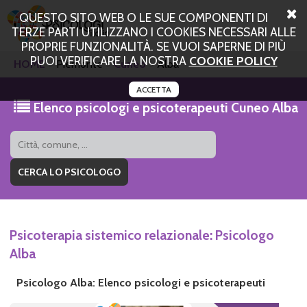
QUESTO SITO WEB O LE SUE COMPONENTI DI
TERZE PARTI UTILIZZANO I COOKIES NECESSARI ALLE
PROPRIE FUNZIONALITÀ. SE VUOI SAPERNE DI PIÙ
PUOI VERIFICARE LA NOSTRA
COOKIE POLICY
HOME
Piemonte
Cuneo
Alba
ACCETTA
Elenco psicologi e psicoterapeuti Cuneo Alba
Psicoterapia sistemico relazionale: Psicologo
Alba
Psicologo Alba: Elenco psicologi e psicoterapeuti