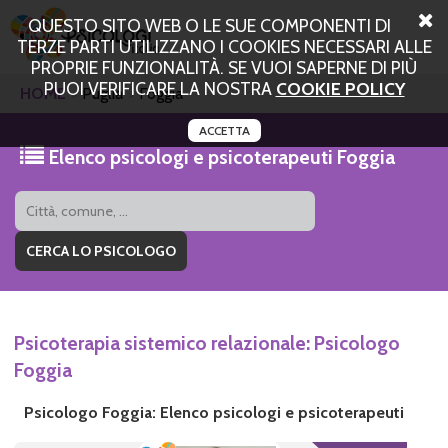
QUESTO SITO WEB O LE SUE COMPONENTI DI
TERZE PARTI UTILIZZANO I COOKIES NECESSARI ALLE
PROPRIE FUNZIONALITÀ. SE VUOI SAPERNE DI PIÙ
PUOI VERIFICARE LA NOSTRA
COOKIE POLICY
HOME
Puglia
Foggia
ACCETTA
Elenco psicologi e psicoterapeuti Foggia
Psicoterapia sistemico relazionale: Psicologo
Foggia
Psicologo Foggia: Elenco psicologi e psicoterapeuti