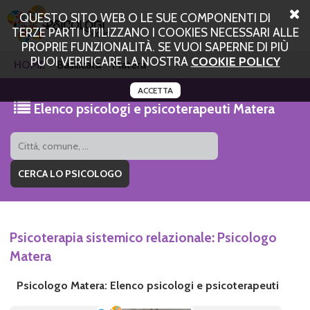
QUESTO SITO WEB O LE SUE COMPONENTI DI
TERZE PARTI UTILIZZANO I COOKIES NECESSARI ALLE
PROPRIE FUNZIONALITÀ. SE VUOI SAPERNE DI PIÙ
PUOI VERIFICARE LA NOSTRA
COOKIE POLICY
HOME
Basilicata
Matera
ACCETTA
Elenco psicologi e psicoterapeuti Matera
Psicoterapia sistemico relazionale: Psicologo
Matera
Psicologo Matera: Elenco psicologi e psicoterapeuti