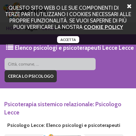
QUESTO SITO WEB O LE SUE COMPONENTI DI
TERZE PARTI UTILIZZANO I COOKIES NECESSARI ALLE
PROPRIE FUNZIONALITÀ. SE VUOI SAPERNE DI PIÙ
PUOI VERIFICARE LA NOSTRA
COOKIE POLICY
HOME
Puglia
Lecce
Lecce
ACCETTA
Elenco psicologi e psicoterapeuti Lecce Lecce
Psicoterapia sistemico relazionale: Psicologo
Lecce
Psicologo Lecce: Elenco psicologi e psicoterapeuti