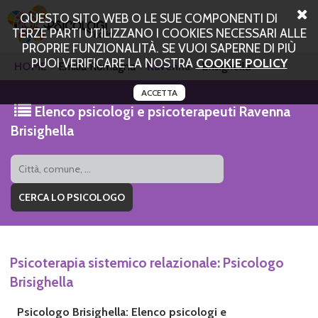
QUESTO SITO WEB O LE SUE COMPONENTI DI
TERZE PARTI UTILIZZANO I COOKIES NECESSARI ALLE
PROPRIE FUNZIONALITÀ. SE VUOI SAPERNE DI PIÙ
PUOI VERIFICARE LA NOSTRA
COOKIE POLICY
HOME
Emilia Romagna
Ravenna
Brisighella
ACCETTA
Elenco psicologi e psicoterapeuti Ravenna
Brisighella
Psicoterapia sistemico relazionale: Psicologo
Brisighella
Psicologo Brisighella: Elenco psicologi e