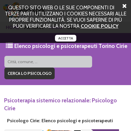
QUESTO SITO WEB O LE SUE COMPONENTI DI
TERZE PARTI UTILIZZANO I COOKIES NECESSARI ALLE
PROPRIE FUNZIONALITÀ. SE VUOI SAPERNE DI PIÙ
PUOI VERIFICARE LA NOSTRA
COOKIE POLICY
HOME
Piemonte
Torino
Cirie
ACCETTA
Elenco psicologi e psicoterapeuti Torino Cirie
Psicoterapia sistemico relazionale: Psicologo
Cirie
Psicologo Cirie: Elenco psicologi e psicoterapeuti