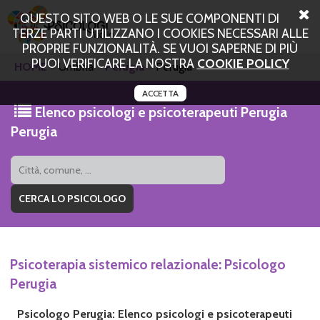
QUESTO SITO WEB O LE SUE COMPONENTI DI
TERZE PARTI UTILIZZANO I COOKIES NECESSARI ALLE
PROPRIE FUNZIONALITÀ. SE VUOI SAPERNE DI PIÙ
PUOI VERIFICARE LA NOSTRA
COOKIE POLICY
HOME
Umbria
Perugia
Perugia
ACCETTA
Elenco psicologi e psicoterapeuti Perugia
Perugia
Psicoterapia sistemico relazionale: Psicologo
Perugia
Psicologo Perugia: Elenco psicologi e psicoterapeuti