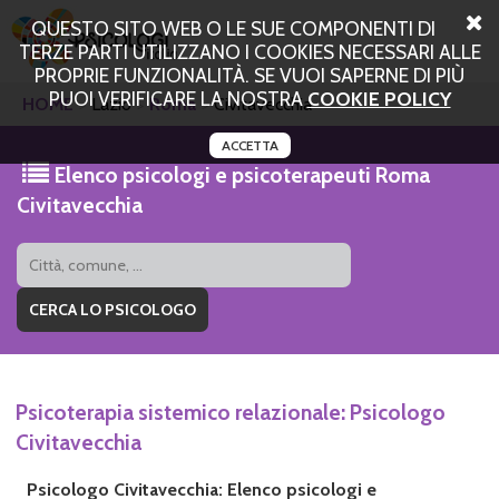
QUESTO SITO WEB O LE SUE COMPONENTI DI
TERZE PARTI UTILIZZANO I COOKIES NECESSARI ALLE
PROPRIE FUNZIONALITÀ. SE VUOI SAPERNE DI PIÙ
PUOI VERIFICARE LA NOSTRA
COOKIE POLICY
HOME
Lazio
Roma
Civitavecchia
ACCETTA
Elenco psicologi e psicoterapeuti Roma
Civitavecchia
Psicoterapia sistemico relazionale: Psicologo
Civitavecchia
Psicologo Civitavecchia: Elenco psicologi e