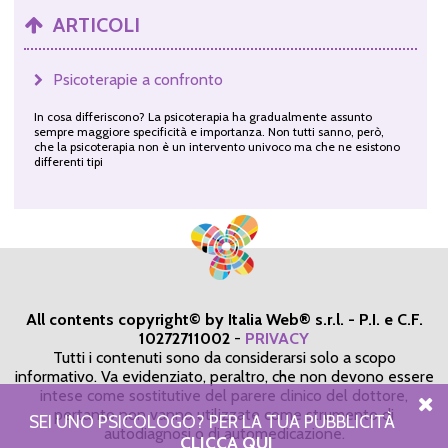
ARTICOLI
Psicoterapie a confronto
In cosa differiscono? La psicoterapia ha gradualmente assunto
sempre maggiore specificità e importanza. Non tutti sanno, però,
che la psicoterapia non è un intervento univoco ma che ne esistono
differenti tipi
All contents copyright© by Italia Web® s.r.l. - P.I. e C.F.
10272711002
-
PRIVACY
Tutti i contenuti sono da considerarsi solo a scopo
informativo. Va evidenziato, peraltro, che non devono essere
intese come sostitutive del parere clinico del dottore,
pertanto non vanno utilizzate come strumento di
SEI UNO PSICOLOGO? PER LA TUA PUBBLICITÀ
autodiagnosi o di automedicazione.
CLICCA QUI