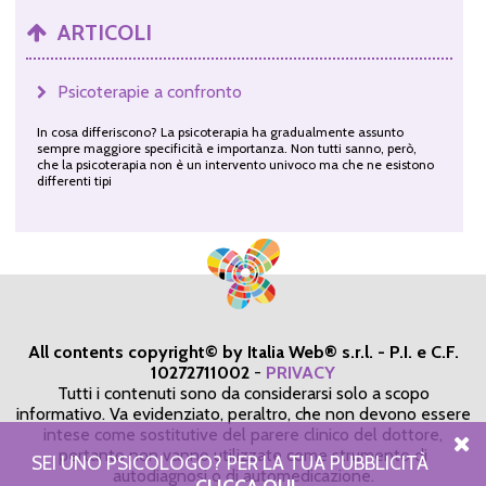
ARTICOLI
Psicoterapie a confronto
In cosa differiscono? La psicoterapia ha gradualmente assunto
sempre maggiore specificità e importanza. Non tutti sanno, però,
che la psicoterapia non è un intervento univoco ma che ne esistono
differenti tipi
All contents copyright© by Italia Web® s.r.l. - P.I. e C.F.
10272711002
-
PRIVACY
Tutti i contenuti sono da considerarsi solo a scopo
informativo. Va evidenziato, peraltro, che non devono essere
intese come sostitutive del parere clinico del dottore,
pertanto non vanno utilizzate come strumento di
SEI UNO PSICOLOGO? PER LA TUA PUBBLICITÀ
autodiagnosi o di automedicazione.
CLICCA QUI