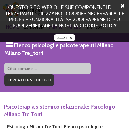
QUESTO SITO WEB O LE SUE COMPONENTI DI
TERZE PARTI UTILIZZANO I COOKIES NECESSARI ALLE
PROPRIE FUNZIONALITÀ. SE VUOI SAPERNE DI PIÙ
PUOI VERIFICARE LA NOSTRA
COOKIE POLICY
HOME
Lombardia
Milano
Milano
Tre_torri
ACCETTA
Elenco psicologi e psicoterapeuti Milano
Milano Tre_torri
Psicoterapia sistemico relazionale: Psicologo
Milano Tre Torri
Psicologo Milano Tre Torri: Elenco psicologi e