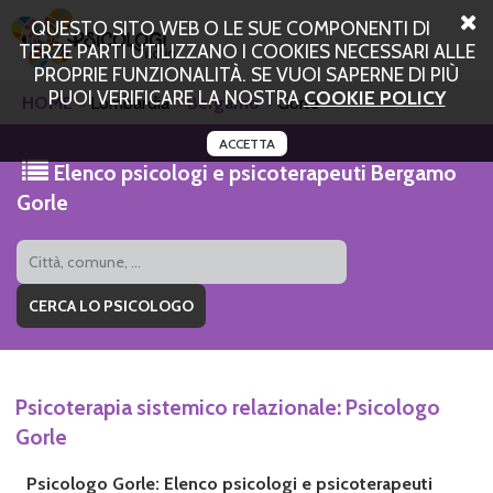
QUESTO SITO WEB O LE SUE COMPONENTI DI
TERZE PARTI UTILIZZANO I COOKIES NECESSARI ALLE
PROPRIE FUNZIONALITÀ. SE VUOI SAPERNE DI PIÙ
PUOI VERIFICARE LA NOSTRA
COOKIE POLICY
HOME
Lombardia
Bergamo
Gorle
ACCETTA
Elenco psicologi e psicoterapeuti Bergamo
Gorle
Psicoterapia sistemico relazionale: Psicologo
Gorle
Psicologo Gorle: Elenco psicologi e psicoterapeuti