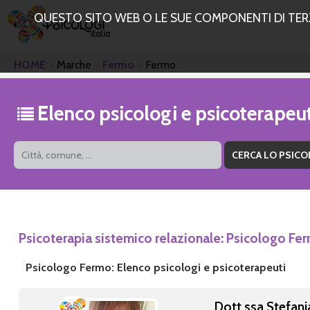
QUESTO SITO WEB O LE SUE COMPONENTI DI TERZE
HOME
Marche
Fermo
Fermo
Elenco psicologi e psicoterape
Psicoterapia sistemico relazionale: Psicologo Fe
Psicologo Fermo: Elenco psicologi e psicoterapeuti
Dott.ssa Stefani