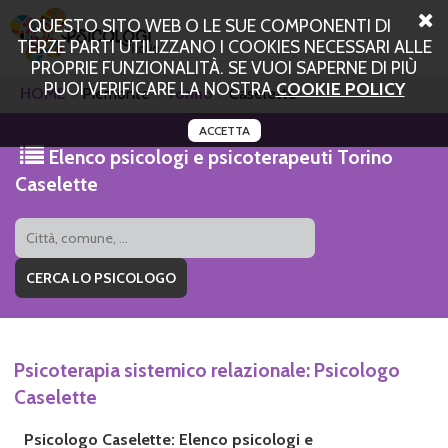
QUESTO SITO WEB O LE SUE COMPONENTI DI
TERZE PARTI UTILIZZANO I COOKIES NECESSARI ALLE
PROPRIE FUNZIONALITÀ. SE VUOI SAPERNE DI PIÙ
PUOI VERIFICARE LA NOSTRA
COOKIE POLICY
HOME
Piemonte
Torino
Caselette
ACCETTA
Elenco psicologi e psicoterapeuti Torino
Caselette
Psicoterapia sistemico relazionale: Psicologo
Caselette
Psicologo Caselette: Elenco psicologi e