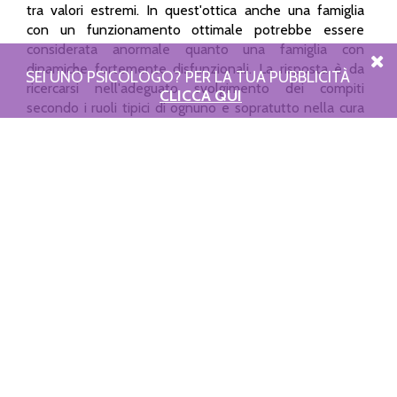
tra valori estremi. In quest'ottica anche una famiglia
con un funzionamento ottimale potrebbe essere
considerata anormale quanto una famiglia con
dinamiche fortemente disfunzionali. La risposta è da
SEI UNO PSICOLOGO? PER LA TUA PUBBLICITÀ
ricercarsi nell'adeguato svolgimento dei compiti
CLICCA QUI
secondo i ruoli tipici di ognuno e sopratutto nella cura
della crescita e del benessere dei membri. Questa
concezione è fondata sugli ideali culturali e perciò può
variare in base alla comunità etnica.
Mio figlio si blocca davanti alla prospettiva
di partecipare a giochi di gruppo
buongiorno,
ho un unico figlio di 3 anni e mezzo, sano ben cresciuto
e molto intelligente, solo che spesso si blocca davanti
alla prospettiva di partecipare a giochi di gruppo con i
compagni, addirittura non monta sugli scivoli e
preferisce isolarsi ad osservare... tale atteggiamento è
stato segnalato anche la scorsa stagione dalle